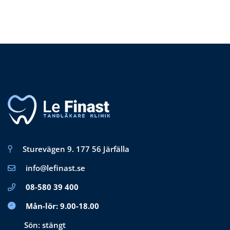
priset
priset
var:
är:
$3.00.
$2.00.
Sturevägen 9. 177 56 Järfälla
info@lefinast.se
08-580 39 400
Mån-lör: 9.00-18.00
Sön: stängt