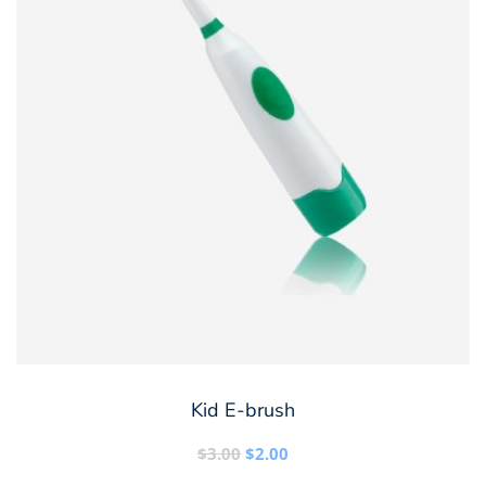
LÄGG TILL I VARUKORG
Kid E-brush
Det
Det
$
3.00
$
2.00
ursprungliga
nuvarande