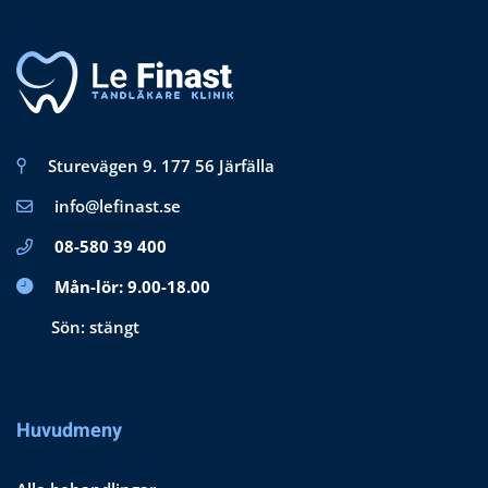
alternativen
kan
väljas
på
produktsidan
Sturevägen 9. 177 56 Järfälla
info@lefinast.se
08-580 39 400
Mån-lör: 9.00-18.00
Sön: stängt
Huvudmeny