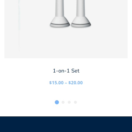
Den
VÄLJ ALTERNATIV
1-on-1 Set
här
produkten
Prisintervall:
$
15.00
–
$
20.00
$15.00
har
till
flera
$20.00
varianter.
De
olika